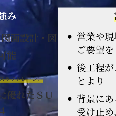
強み
営業や現
、図面設計・図
ご要望
可能
後工程が
とより
スラブドレーン）
に優れたＳＵ
背景にあ
４
受け止