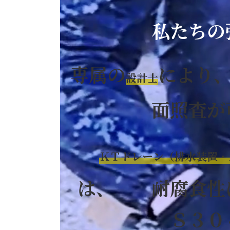
私たちの
専属の
により
設計士
面照査が
ＫＴドレーン（排水装置・
は、 耐腐食性
Ｓ３０