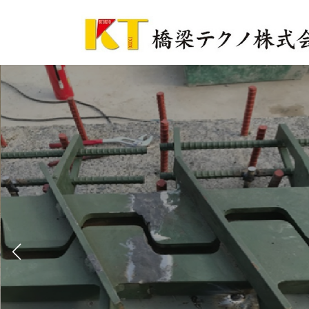
コ
ナ
ン
ビ
テ
ゲ
ン
ー
ツ
シ
へ
ョ
ス
ン
キ
に
ッ
移
プ
動