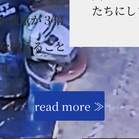
たちにし
水流量が３倍
を抑えること
現
read more ≫