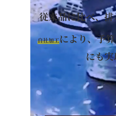
従来品に比べ、排
により、予算
自社加工
にも実